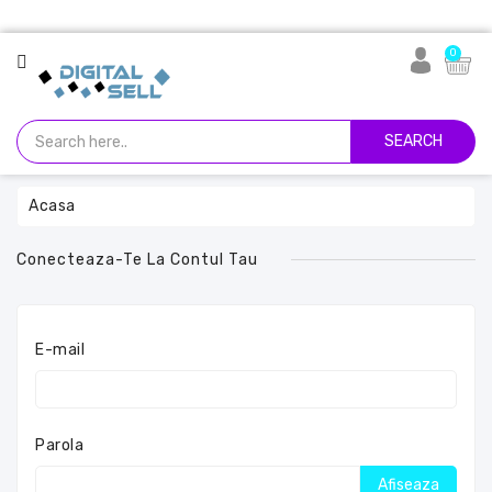
CATEGORIE
0
Abonamente
Sisteme
SEARCH
De
Operare
Acasa
Progame
Office
Conecteaza-Te La Contul Tau
Software
Foto
E-mail
&
Video
Servicii
Parola
Și
Rețele
Afiseaza
Sociale