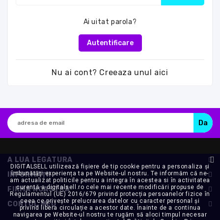
Ai uitat parola?
Autentificare
Nu ai cont? Creeaza unul aici
A LUA LEGATURA
DIGITALSELL utilizează fişiere de tip cookie pentru a personaliza și
îmbunătăți experiența ta pe Website-ul nostru. Te informăm că ne-
INFORMAȚII
am actualizat politicile pentru a integra în acestea si în activitatea
curentă a digitalsell.ro cele mai recente modificări propuse de
FIRMA NOASTRA
Regulamentul (UE) 2016/679 privind protecția persoanelor fizice în
ceea ce privește prelucrarea datelor cu caracter personal și
CONTUL MEU
privind libera circulație a acestor date. Înainte de a continua
navigarea pe Website-ul nostru te rugăm să aloci timpul necesar