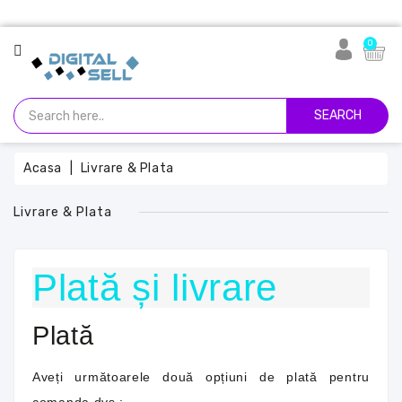
CATEGORIE
0
Abonamente
Sisteme
SEARCH
De
Operare
Acasa
Livrare & Plata
Progame
Office
Livrare & Plata
Software
Foto
Plată și livrare
&
Video
Plată
Servicii
Și
Aveți următoarele două opțiuni de plată pentru
Rețele
Sociale