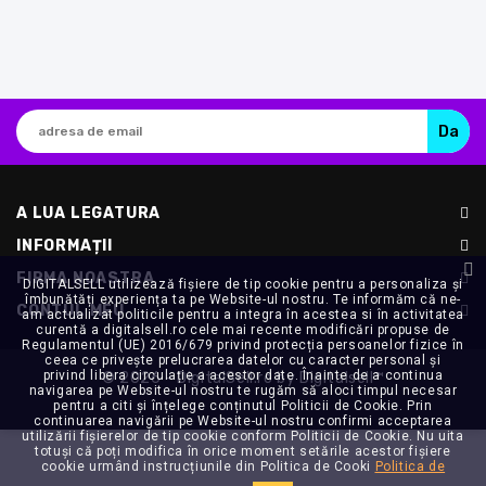
A LUA LEGATURA
INFORMAȚII
FIRMA NOASTRA
DIGITALSELL utilizează fişiere de tip cookie pentru a personaliza și
îmbunătăți experiența ta pe Website-ul nostru. Te informăm că ne-
CONTUL MEU
am actualizat politicile pentru a integra în acestea si în activitatea
curentă a digitalsell.ro cele mai recente modificări propuse de
Regulamentul (UE) 2016/679 privind protecția persoanelor fizice în
ceea ce privește prelucrarea datelor cu caracter personal și
privind libera circulație a acestor date. Înainte de a continua
© 2026 - DigitalSell.ro by Digitalsell™
navigarea pe Website-ul nostru te rugăm să aloci timpul necesar
pentru a citi și înțelege conținutul Politicii de Cookie. Prin
continuarea navigării pe Website-ul nostru confirmi acceptarea
utilizării fişierelor de tip cookie conform Politicii de Cookie. Nu uita
totuși că poți modifica în orice moment setările acestor fişiere
cookie urmând instrucțiunile din Politica de Cooki
Politica de